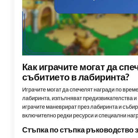
Как играчите могат да спе
събитието в лабиринта?
Играчите могат да спечелят награди по време
лабиринта, изпълняват предизвикателства и 
играчите маневрират през лабиринта и събир
включително редки ресурси и специални наг
Стъпка по стъпка ръководство з