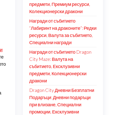
предмети, Премиум ресурси,
Колекционерски дракони
Награди от събитието
“Лабиринт на драконите”: Редки
ресурси, Валута за събитието,
Специални награди
ки
Награди от събитието Dragon
те
City Maze: Валута на
ето
събитието, Ексклузивни
предмети, Колекционерски
дракони
Dragon City Дневни Безплатни
а
Подаръци: Дневни подаръци
при влизане, Специални
промоции, Ексклузивни