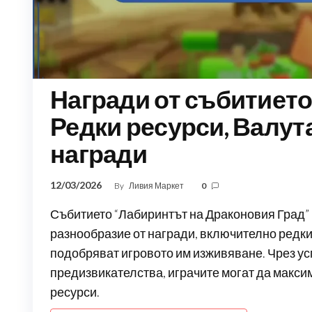
Награди от събитието
Редки ресурси, Валут
награди
12/03/2026
By
Ливия Маркет
0
Събитието “Лабиринтът на Драконовия Град”
разнообразие от награди, включително редки 
подобряват игровото им изживяване. Чрез у
предизвикателства, играчите могат да максим
ресурси.