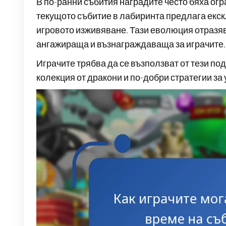
В по-ранни събития наградите често бяха ог
текущото събитие в лабиринта предлага екск
игровото изживяване. Тази еволюция отразя
ангажираща и възнаграждаваща за играчите.
Играчите трябва да се възползват от тези под
колекция от дракони и по-добри стратегии за