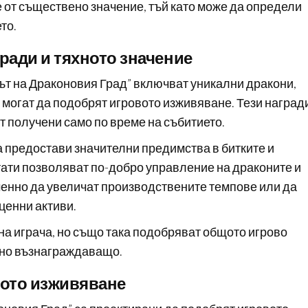
е от съществено значение, тъй като може да определи
то.
ради и тяхното значение
ът на Драконовия Град” включват уникални дракони,
 могат да подобрят игровото изживяване. Тези наград
ат получени само по време на събитието.
 предостави значителни предимства в битките и
ати позволяват по-добро управление на драконите и
менно да увеличат производствените темпове или да
ценни активи.
на играча, но също така подобряват общото игрово
лно възнаграждаващо.
вото изживяване