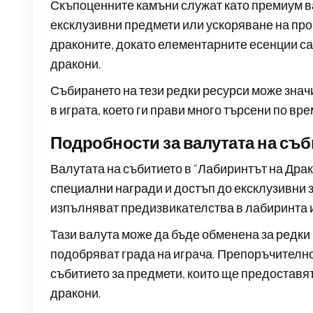
Скъпоценните камъни служат като премиум ва
ексклузивни предмети или ускоряване на про
драконите, докато елементарните есенции с
дракони.
Събирането на тези редки ресурси може знач
в играта, което ги прави много търсени по вре
Подробности за валутата на съб
Валутата на събитието в “Лабиринтът на Дра
специални награди и достъп до ексклузивни з
изпълняват предизвикателства в лабиринта и
Тази валута може да бъде обменена за редки 
подобряват града на играча. Препоръчително
събитието за предмети, които ще предоставя
дракони.