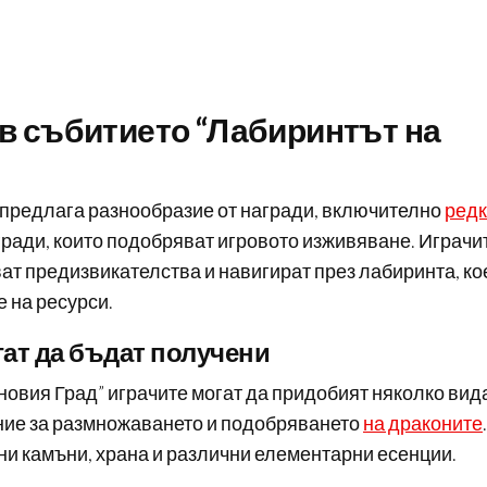
 в събитието “Лабиринтът на
 предлага разнообразие от награди, включително
ред
ради, които подобряват игровото изживяване. Играчи
ват предизвикателства и навигират през лабиринта, ко
е на ресурси.
гат да бъдат получени
новия Град” играчите могат да придобият няколко вид
ение за размножаването и подобряването
на драконите
.
и камъни, храна и различни елементарни есенции.