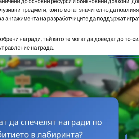
раничени до основни ресурси и обикновени дракони, до
лузивни предмети, които могат значително да повлияя
ва ангажимента на разработчиците да поддържат игра
обрени награди, тъй като те могат да доведат до по-с
 управление на града.