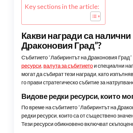
Key sections in the article:
Какви награди са налични
Драконовия Град”?
Събитието “Лабиринтът на Драконовия Град”
ресурси
,
валута за събитието
и специални наг
могат да събират тези награди, като изпълня
го прави стратегическо събитие за натрупван
Видове редки ресурси, които мо
По време на събитието “Лабиринтът на Драко
редки ресурси, които са от съществено знач
Тези ресурси обикновено включват скъпоценн