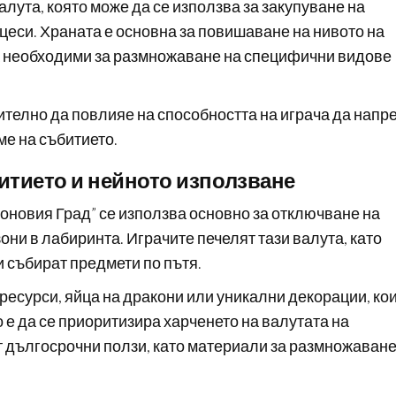
лута, която може да се използва за закупуване на
цеси. Храната е основна за повишаване на нивото на
а необходими за размножаване на специфични видове
ително да повлияе на способността на играча да напр
ме на събитието.
итието и нейното използване
коновия Град” се използва основно за отключване на
они в лабиринта. Играчите печелят тази валута, като
 събират предмети по пътя.
ресурси, яйца на дракони или уникални декорации, ко
 е да се приоритизира харченето на валутата на
т дългосрочни ползи, като материали за размножаване