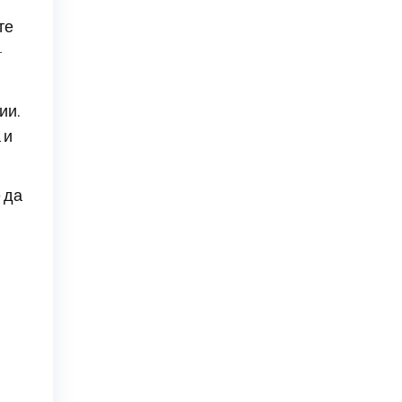
те
-
ии.
 и
 да