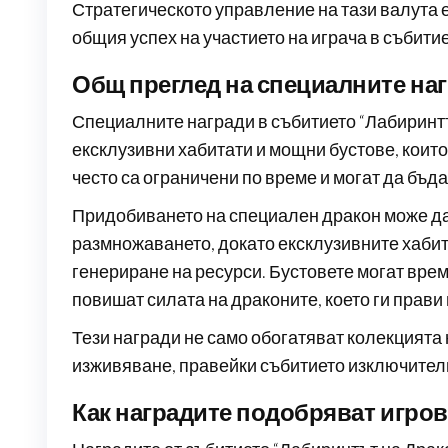
Стратегическото управление на тази валута 
общия успех на участието на играча в събитие
Общ преглед на специалните наг
Специалните награди в събитието “Лабиринт
ексклузивни хабитати и мощни бустове, които
често са ограничени по време и могат да бъд
Придобиването на специален дракон може да
размножаването, докато ексклузивните хабит
генериране на ресурси. Бустовете могат вре
повишат силата на драконите, което ги прави 
Тези награди не само обогатяват колекцията 
изживяване, правейки събитието изключите
Как наградите подобряват игро