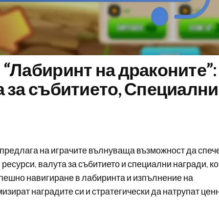
 “Лабиринт на драконите”:
а за събитието, Специални
 предлага на играчите вълнуваща възможност да спеч
ресурси, валута за събитието и специални награди, к
спешно навигиране в лабиринта и изпълнение на
изират наградите си и стратегически да натрупат цен