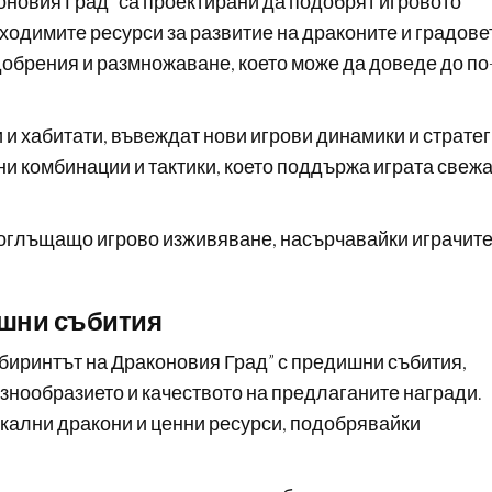
оновия Град” са проектирани да подобрят игровото
ходимите ресурси за развитие на драконите и градове
добрения и размножаване, което може да доведе до по
и хабитати, въвеждат нови игрови динамики и стратег
и комбинации и тактики, което поддържа играта свежа
поглъщащо игрово изживяване, насърчавайки играчите
ишни събития
абиринтът на Драконовия Град” с предишни събития,
азнообразието и качеството на предлаганите награди.
кални дракони и ценни ресурси, подобрявайки