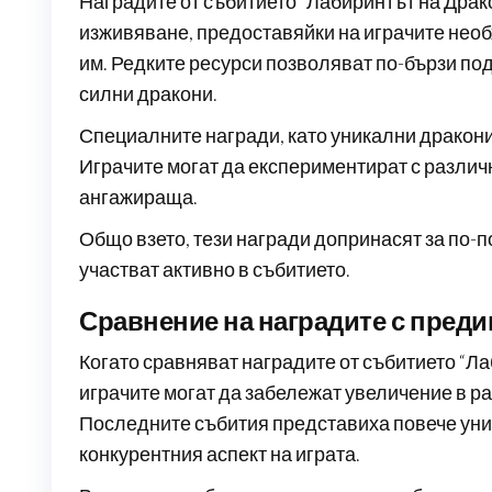
Наградите от събитието “Лабиринтът на Драк
изживяване, предоставяйки на играчите необ
им. Редките ресурси позволяват по-бързи по
силни дракони.
Специалните награди, като уникални дракони 
Играчите могат да експериментират с различн
ангажираща.
Общо взето, тези награди допринасят за по-
участват активно в събитието.
Сравнение на наградите с пред
Когато сравняват наградите от събитието “Л
играчите могат да забележат увеличение в р
Последните събития представиха повече уни
конкурентния аспект на играта.