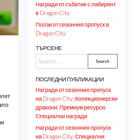
Награди от събитие с лабиринт
в Dragon City
Ползи от сезонния пропуск в
Dragon City
ТЪРСЕНЕ
Search
for:
ПОСЛЕДНИ ПУБЛИКАЦИИ
Награди от сезонния пропуск
елят
на Dragon City: Колекционерски
оито
дракони, Премиум ресурси,
Специални награди
ни
Награди от сезонния пропуск
на Dragon City: Специални