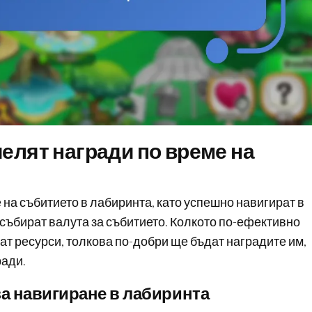
челят награди по време на
 на събитието в лабиринта, като успешно навигират в
събират валута за събитието. Колкото по-ефективно
ат ресурси, толкова по-добри ще бъдат наградите им,
ради.
а навигиране в лабиринта