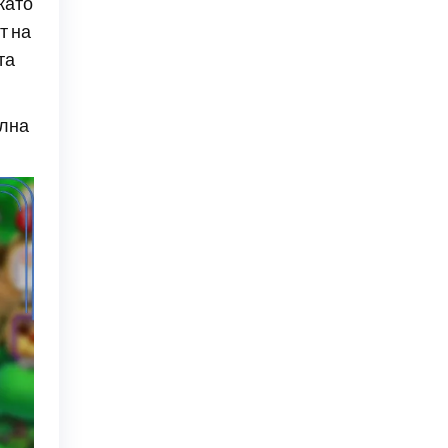
като
т на
та
илна